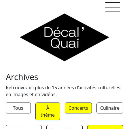
Skip to content
Archives
Retrouvez ici plus de 15 années d’activités culturelles,
en images et en vidéos.
Tous
À
Concerts
Culinaire
thème