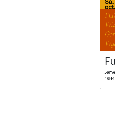
Fu
Samed
19H4