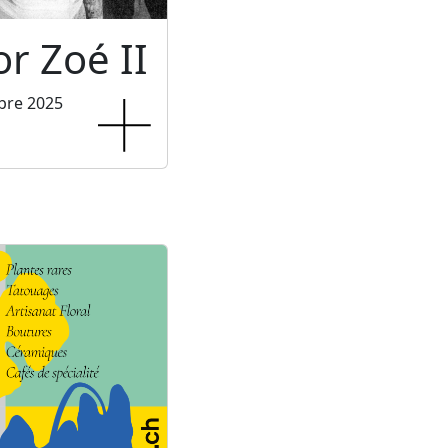
or Zoé II
bre 2025