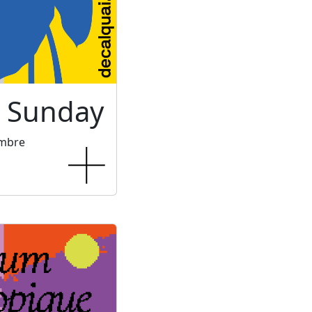
c Sunday
embre