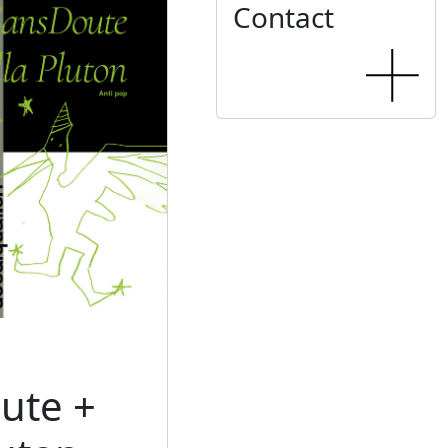
Contact
ute +