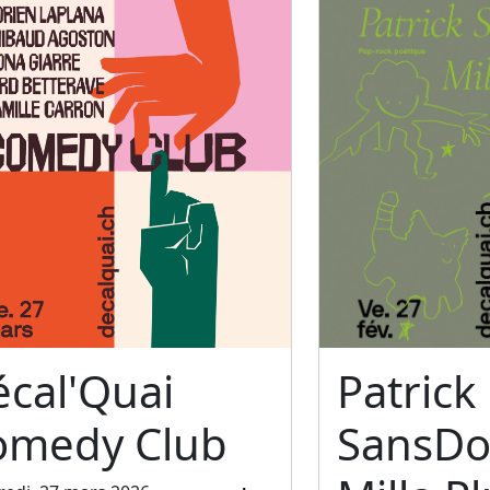
cal'Quai
Patrick
omedy Club
SansDo