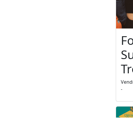
F
S
T
Vendr
-