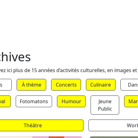
chives
ez ici plus de 15 années d’activités culturelles, en images et
s
À thème
Concerts
Culinaire
Dan
val
Fotomatons
Humour
Jeune
Mar
Public
Théâtre
Wor