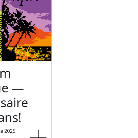
um
ue —
saire
ans!
re 2025