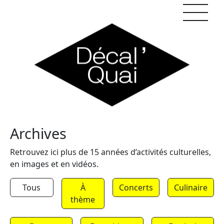
Skip to content
Archives
Retrouvez ici plus de 15 années d’activités culturelles,
en images et en vidéos.
Tous
À
Concerts
Culinaire
thème