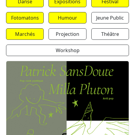
Danse
Expositions
Festival
Fotomatons
Humour
Jeune Public
Marchés
Projection
Théâtre
Workshop