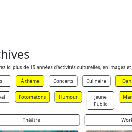
chives
ez ici plus de 15 années d’activités culturelles, en images et
s
À thème
Concerts
Culinaire
Dan
val
Fotomatons
Humour
Jeune
Mar
Public
Théâtre
Wor