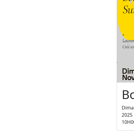
B
Dima
2025
10H0