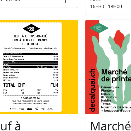
16H30 - 18H00
uf à
Marché