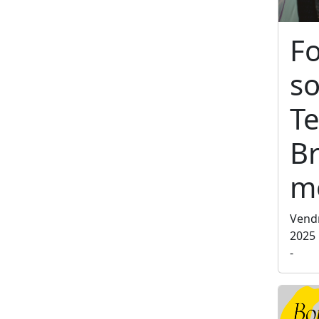
F
so
Te
Br
m
Vend
2025
-