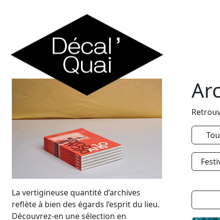
Skip to content
Ar
Retrouv
Tou
Festi
La vertigineuse quantité d’archives
reflète à bien des égards l’esprit du lieu.
Découvrez-en une sélection en