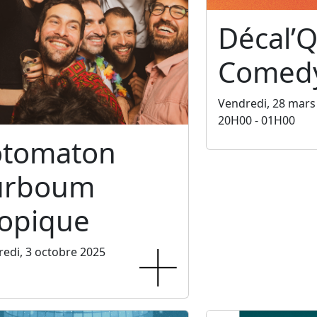
Décal’Q
Comedy
Vendredi, 28 mars
20H00 - 01H00
otomaton
urboum
ropique
edi, 3 octobre 2025