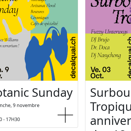
otanic Sunday
Surbo
Tropiq
nche, 9 novembre
anniver
0 - 17H30