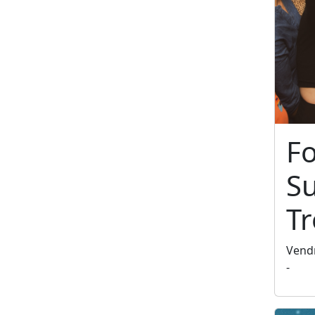
F
S
T
Vendr
-