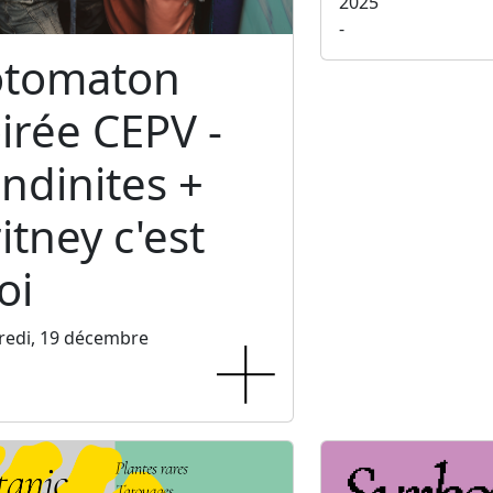
2025
-
otomaton
irée CEPV -
ndinites +
itney c'est
oi
redi, 19 décembre