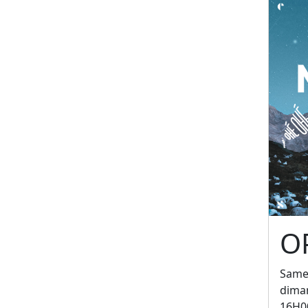
O
Samed
diman
16H0