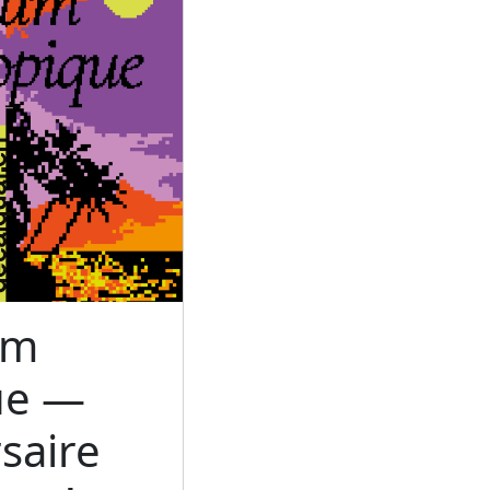
um
ue —
saire