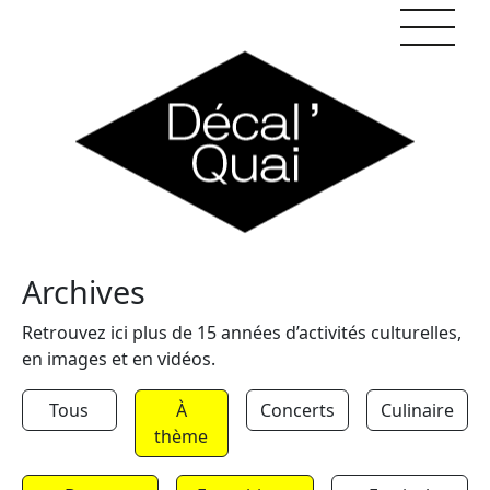
Skip to content
Archives
Retrouvez ici plus de 15 années d’activités culturelles,
en images et en vidéos.
Tous
À
Concerts
Culinaire
thème