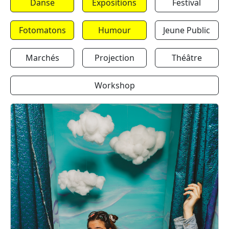
Danse
Expositions
Festival
Fotomatons
Humour
Jeune Public
Marchés
Projection
Théâtre
Workshop