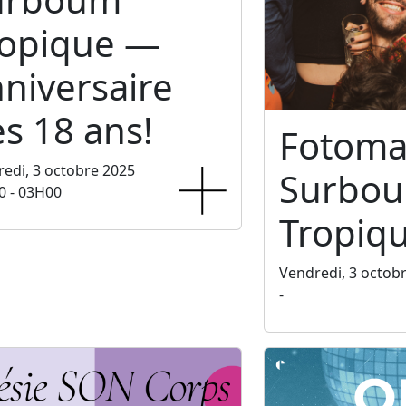
ropique —
niversaire
s 18 ans!
Fotoma
edi, 3 octobre 2025
Surbo
0 - 03H00
Tropiq
Vendredi, 3 octob
-