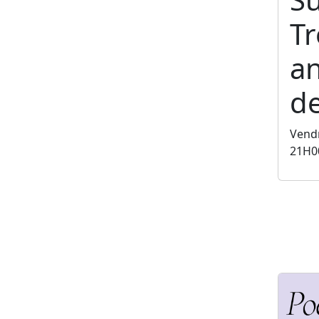
T
an
de
Vendr
21H0