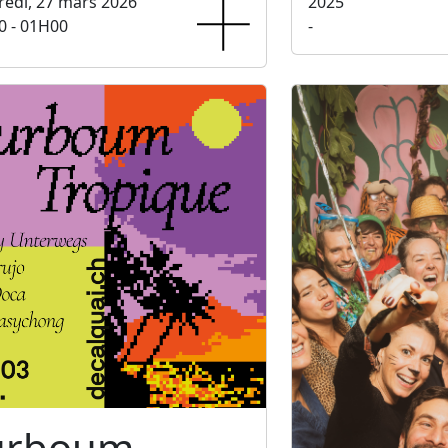
edi, 27 mars 2026
2025
0 - 01H00
-
urboum