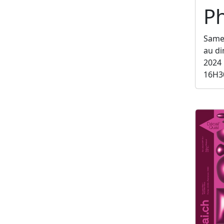
Ph
Same
au d
2024
16H3