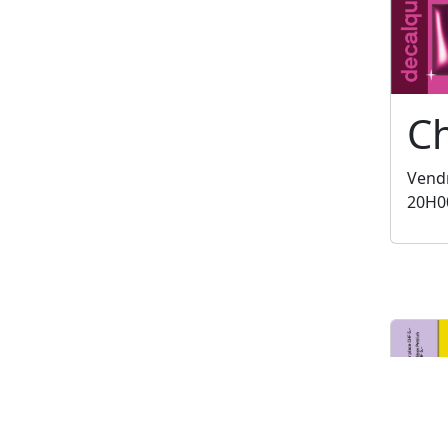
C
Vendr
20H0