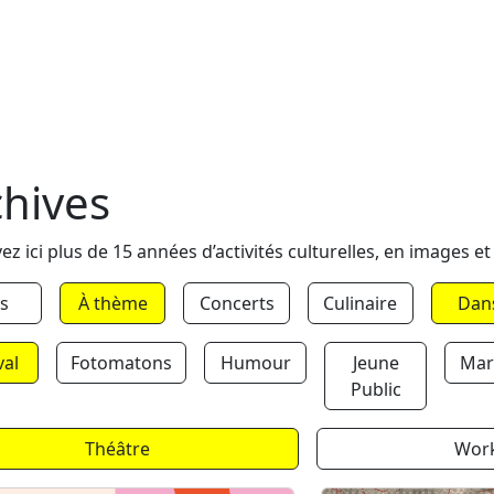
chives
ez ici plus de 15 années d’activités culturelles, en images et
s
À thème
Concerts
Culinaire
Dan
val
Fotomatons
Humour
Jeune
Mar
Public
Théâtre
Wor