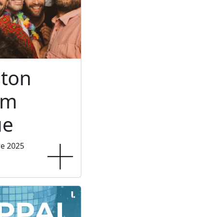
ton
um
ue
re 2025