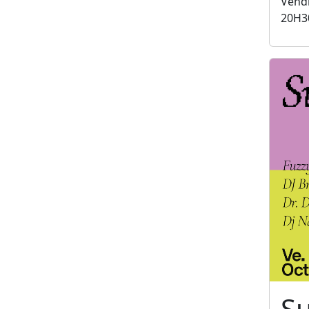
Vendr
20H3
S