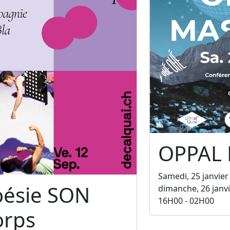
OPPAL
Samedi, 25 janvier
oésie SON
dimanche, 26 janv
16H00 - 02H00
orps