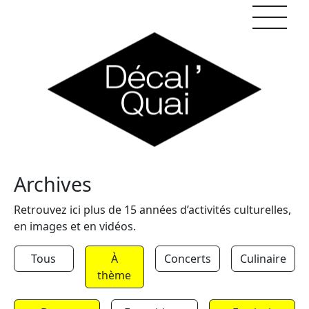
Skip to content
Archives
Retrouvez ici plus de 15 années d’activités culturelles,
en images et en vidéos.
Tous
À
Concerts
Culinaire
thème