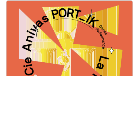
Cie anivas Port_IK + La