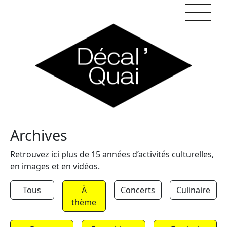
Skip to content
Archives
Retrouvez ici plus de 15 années d’activités culturelles,
en images et en vidéos.
Tous
À
Concerts
Culinaire
thème