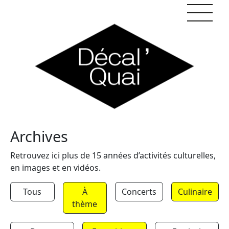
Skip to content
Archives
Retrouvez ici plus de 15 années d’activités culturelles,
en images et en vidéos.
Tous
À
Concerts
Culinaire
thème