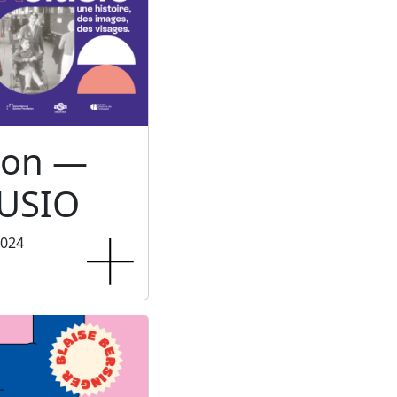
ion —
USIO
2024