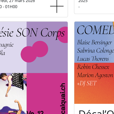
edi, 27 mars 2026
2025
0 - 01H00
-
Décal’Q