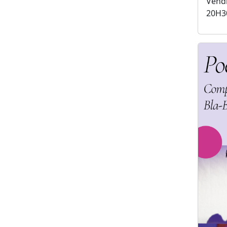
Vendr
20H3