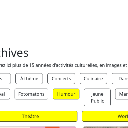
chives
ez ici plus de 15 années d’activités culturelles, en images et
s
À thème
Concerts
Culinaire
Dan
val
Fotomatons
Humour
Jeune
Mar
Public
Théâtre
Wor