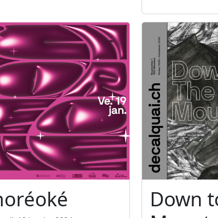
horéoké
Down t