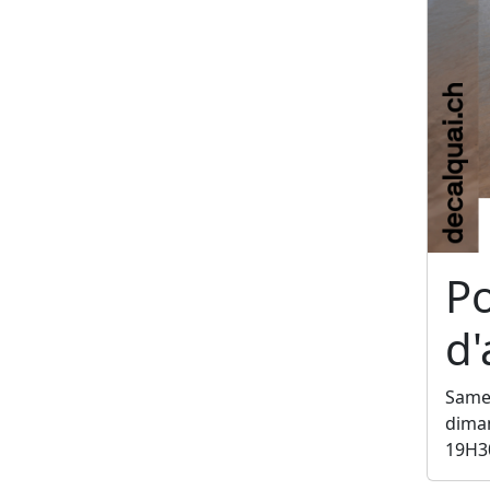
P
d'
Samed
diman
19H3