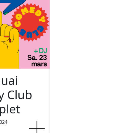
uai
 Club
let
2024