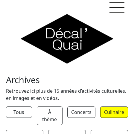
Skip to content
Archives
Retrouvez ici plus de 15 années d’activités culturelles,
en images et en vidéos.
Tous
À
Concerts
Culinaire
thème