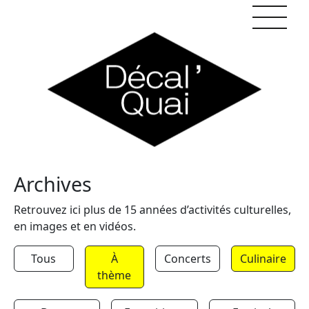
Skip to content
Archives
Retrouvez ici plus de 15 années d’activités culturelles,
en images et en vidéos.
Tous
À
Concerts
Culinaire
thème