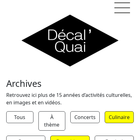
Skip to content
Archives
Retrouvez ici plus de 15 années d’activités culturelles,
en images et en vidéos.
Tous
À
Concerts
Culinaire
thème