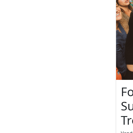
F
S
T