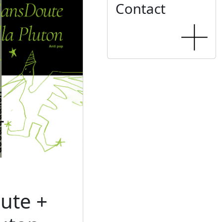
Contact
ute +