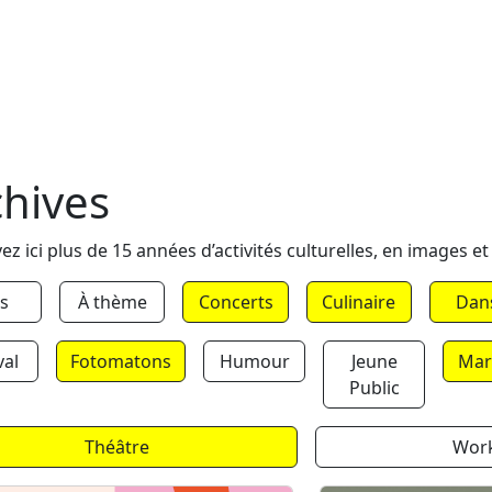
chives
ez ici plus de 15 années d’activités culturelles, en images et
s
À thème
Concerts
Culinaire
Dan
val
Fotomatons
Humour
Jeune
Mar
Public
Théâtre
Wor