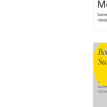
Mé
Same
19H0