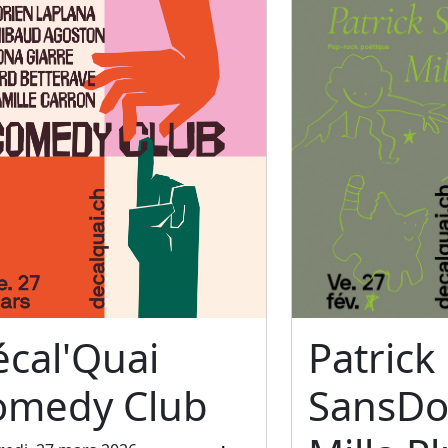
cal'Quai
Patrick
omedy Club
SansDo