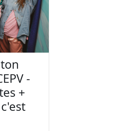
ton
CEPV -
tes +
c'est