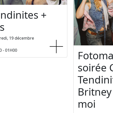
ndinites +
s
redi, 19 décembre
0 - 01H00
Fotoma
soirée 
Tendini
Britney 
moi