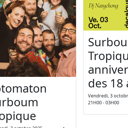
Surbo
Tropiq
anniver
des 18 
otomaton
Vendredi, 3 octob
urboum
21H00 - 03H00
ropique