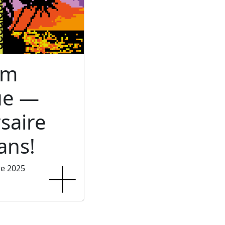
um
ue —
saire
ans!
re 2025