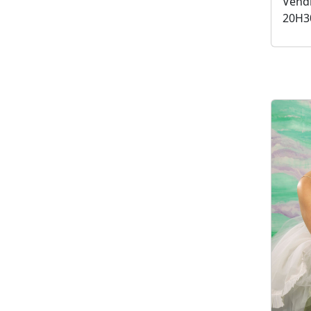
Vendr
20H3