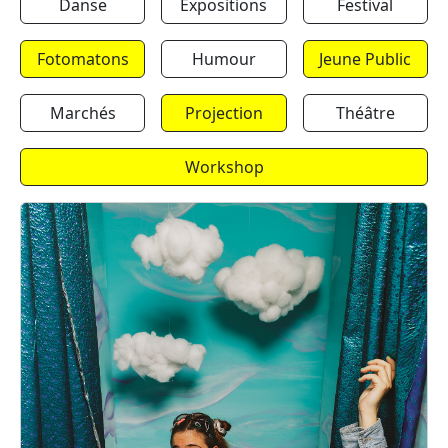
Danse
Expositions
Festival
Fotomatons
Humour
Jeune Public
Marchés
Projection
Théâtre
Workshop