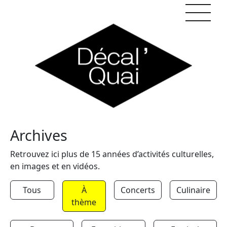
Skip to content
Archives
Retrouvez ici plus de 15 années d’activités culturelles,
en images et en vidéos.
Tous
À
Concerts
Culinaire
thème