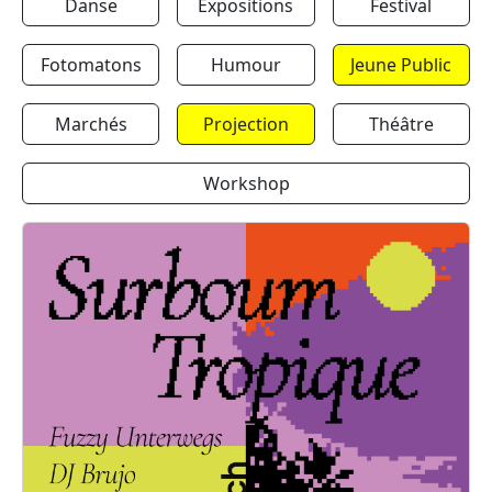
Danse
Expositions
Festival
Fotomatons
Humour
Jeune Public
Marchés
Projection
Théâtre
Workshop