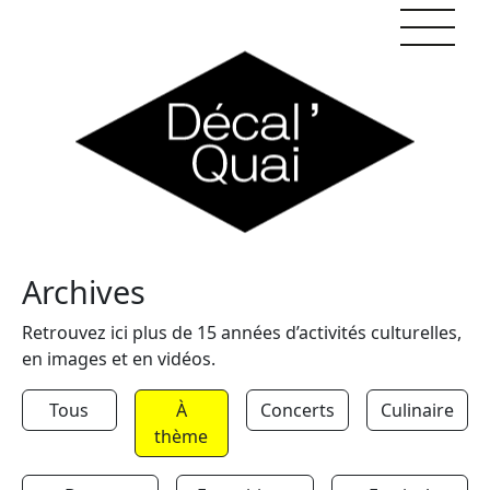
Skip to content
Archives
Retrouvez ici plus de 15 années d’activités culturelles,
en images et en vidéos.
Tous
À
Concerts
Culinaire
thème