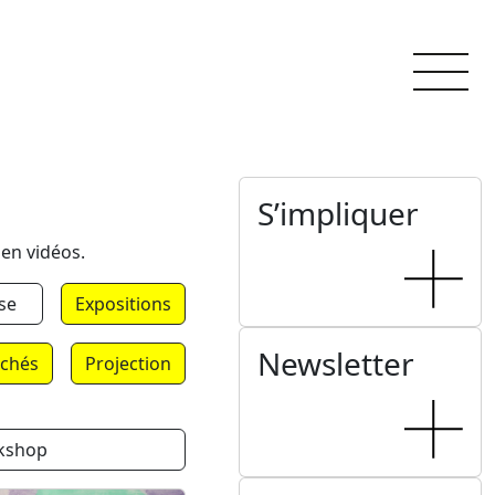
S’impliquer
 en vidéos.
se
Expositions
Newsletter
chés
Projection
kshop