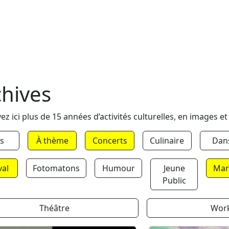
chives
ez ici plus de 15 années d’activités culturelles, en images et
s
À thème
Concerts
Culinaire
Dan
val
Fotomatons
Humour
Jeune
Mar
Public
Théâtre
Wor