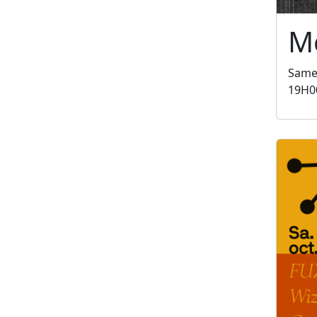
Mé
Same
19H0