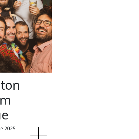
ton
um
ue
re 2025