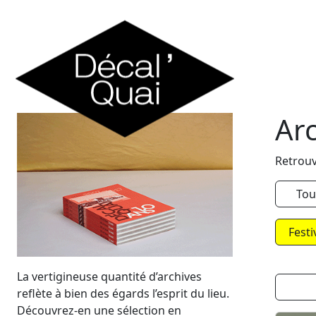
Skip to content
Ar
Retrouv
Tou
Festi
La vertigineuse quantité d’archives
reflète à bien des égards l’esprit du lieu.
Découvrez-en une sélection en