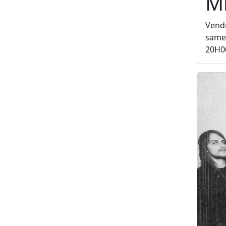
Mi
Vendr
samed
20H0