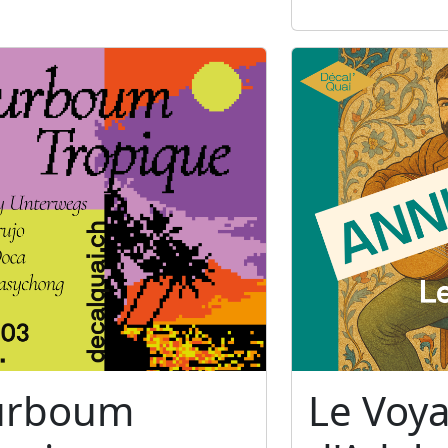
urboum
Le Voy