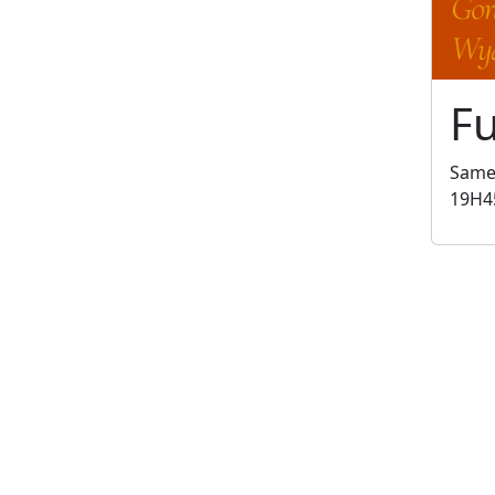
Fu
Samed
19H4