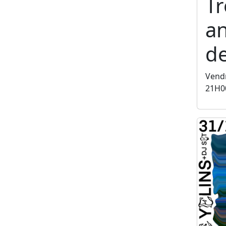
T
an
de
Vendr
21H0