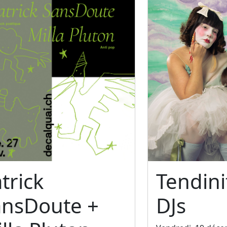
trick
Tendini
ansDoute +
DJs