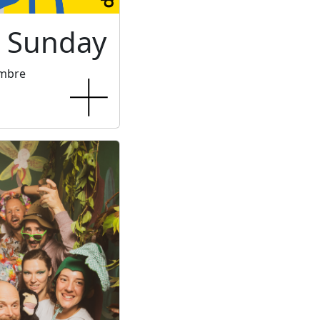
c Sunday
embre