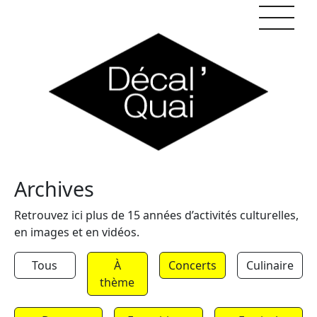
Skip to content
Archives
Retrouvez ici plus de 15 années d’activités culturelles,
en images et en vidéos.
Tous
À
Concerts
Culinaire
thème