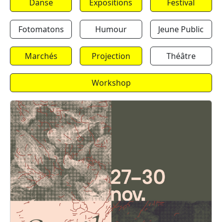
Danse
Expositions
Festival
Fotomatons
Humour
Jeune Public
Marchés
Projection
Théâtre
Workshop