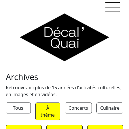
Skip to content
Archives
Retrouvez ici plus de 15 années d’activités culturelles,
en images et en vidéos.
Tous
À
Concerts
Culinaire
thème