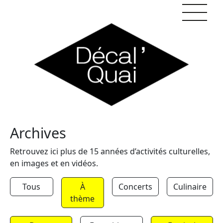
Skip to content
Archives
Retrouvez ici plus de 15 années d’activités culturelles,
en images et en vidéos.
Tous
À
Concerts
Culinaire
thème