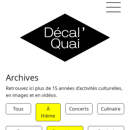
Skip to content
Archives
Retrouvez ici plus de 15 années d’activités culturelles,
en images et en vidéos.
Tous
À
Concerts
Culinaire
thème