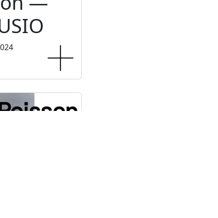
ion —
USIO
2024