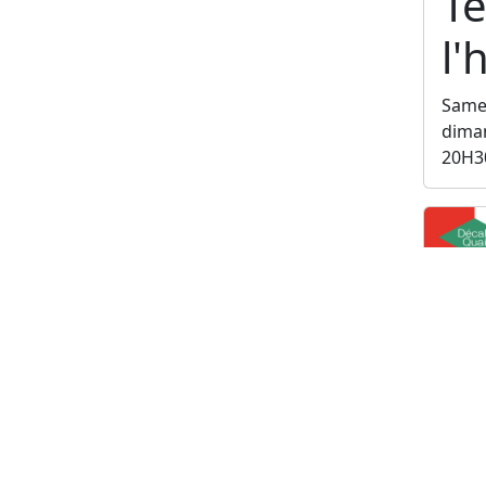
Te
l
Samed
diman
20H3