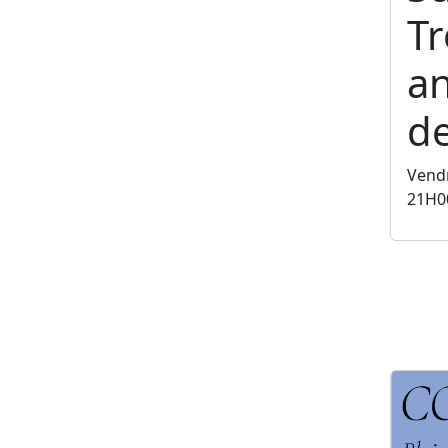
T
an
de
Vendr
21H0