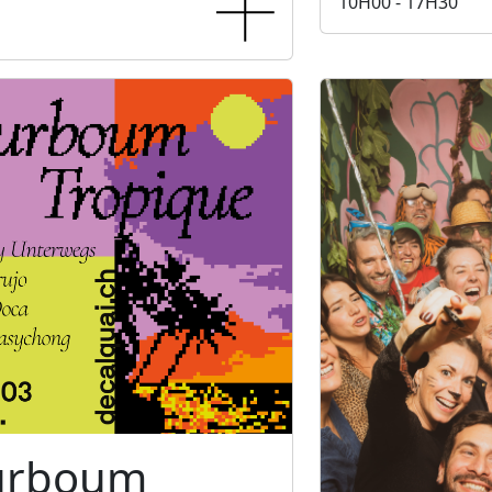
10H00 - 17H30
urboum