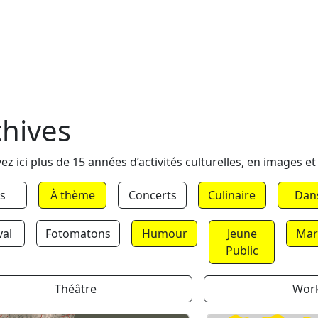
chives
ez ici plus de 15 années d’activités culturelles, en images et
s
À thème
Concerts
Culinaire
Dan
val
Fotomatons
Humour
Jeune
Mar
Public
Théâtre
Wor