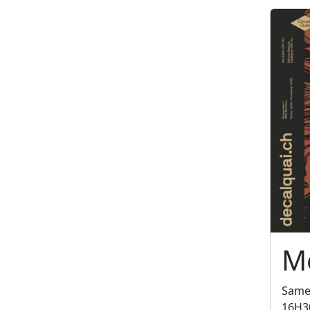
Me
Same
16H3