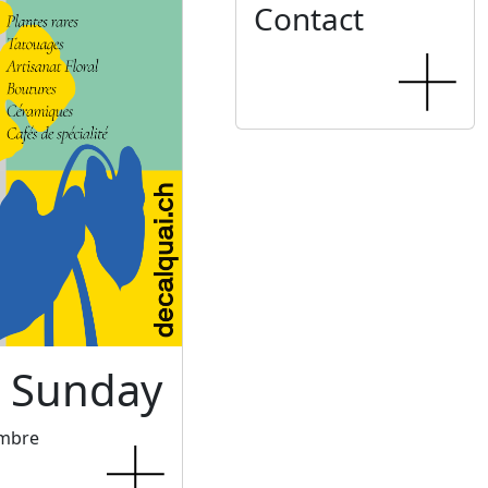
Contact
c Sunday
embre