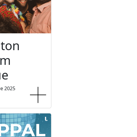
ton
um
ue
re 2025