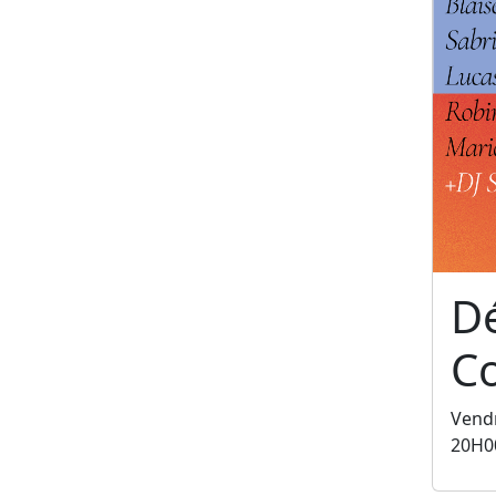
Dé
C
Vendr
20H0