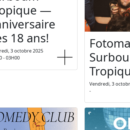
ropique —
niversaire
s 18 ans!
Fotoma
edi, 3 octobre 2025
Surbo
0 - 03H00
Tropiq
Vendredi, 3 octob
-