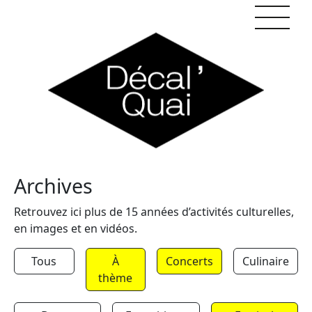
Skip to content
Archives
Retrouvez ici plus de 15 années d’activités culturelles,
en images et en vidéos.
Tous
À
Concerts
Culinaire
thème