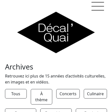
Skip to content
Archives
Retrouvez ici plus de 15 années d’activités culturelles,
en images et en vidéos.
Tous
À
Concerts
Culinaire
thème