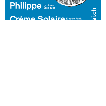
Sandor et Philippe
Soltermann + Crème Solaire
Samedi, 19 janvier 2019
21H00 - 03H00