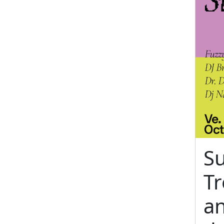
S
T
an