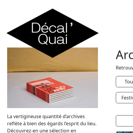
Skip to content
Ar
Retrouv
Tou
Festi
La vertigineuse quantité d’archives
reflète à bien des égards l’esprit du lieu.
Découvrez-en une sélection en