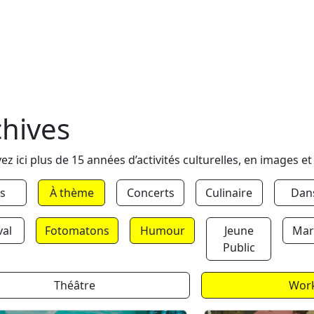
chives
ez ici plus de 15 années d’activités culturelles, en images et
s
À thème
Concerts
Culinaire
Dan
val
Fotomatons
Humour
Jeune
Mar
Public
Théâtre
Wor