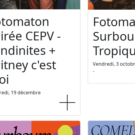
otomaton
Fotoma
irée CEPV -
Surbo
ndinites +
Tropiq
itney c'est
Vendredi, 3 octob
-
oi
redi, 19 décembre