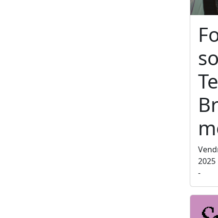
F
so
Te
Br
m
Vend
2025
-