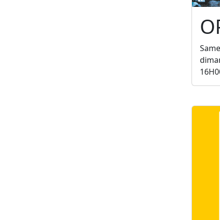
O
Samed
diman
16H0