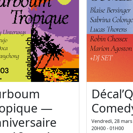
urboum
Décal’Q
ropique —
Comedy
niversaire
Vendredi, 28 mars
20H00 - 01H00