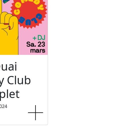
uai
 Club
let
2024