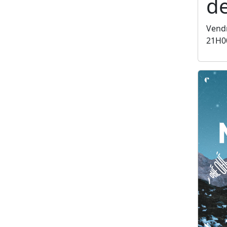
de
Vendr
21H0