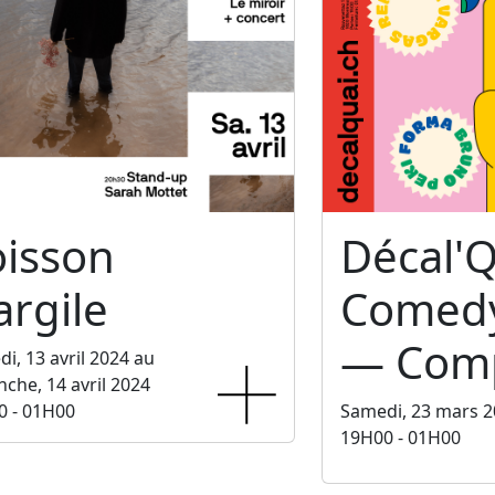
oisson
Décal'Q
argile
Comedy
— Comp
i, 13 avril 2024 au
che, 14 avril 2024
0 - 01H00
Samedi, 23 mars 
19H00 - 01H00