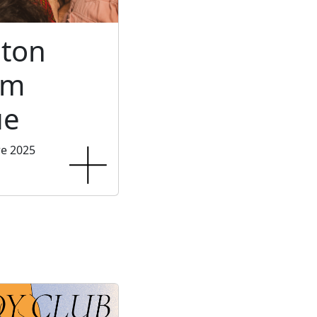
ton
um
ue
re 2025