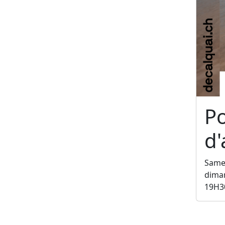
P
d'
Samed
diman
19H3