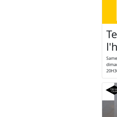
Te
l
Samed
diman
20H3