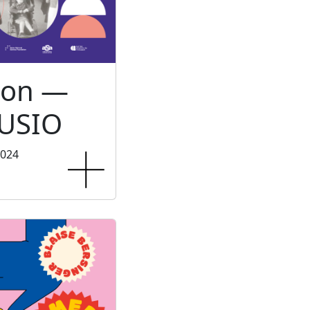
ion —
USIO
2024