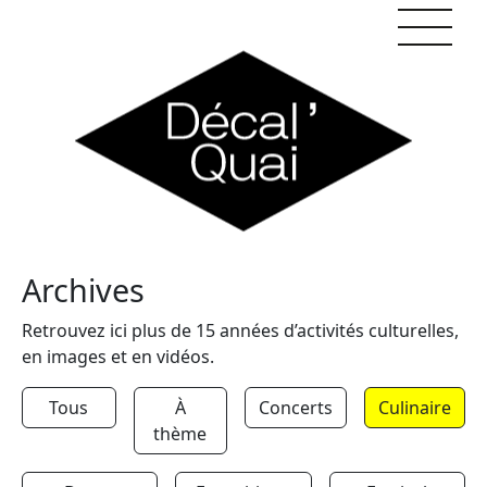
Skip to content
Archives
Retrouvez ici plus de 15 années d’activités culturelles,
en images et en vidéos.
Tous
À
Concerts
Culinaire
thème