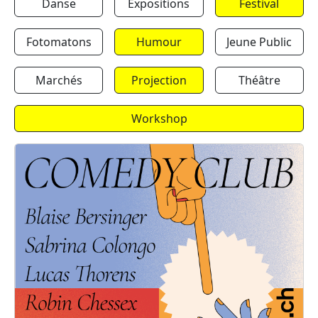
Danse
Expositions
Festival
Fotomatons
Humour
Jeune Public
Marchés
Projection
Théâtre
Workshop