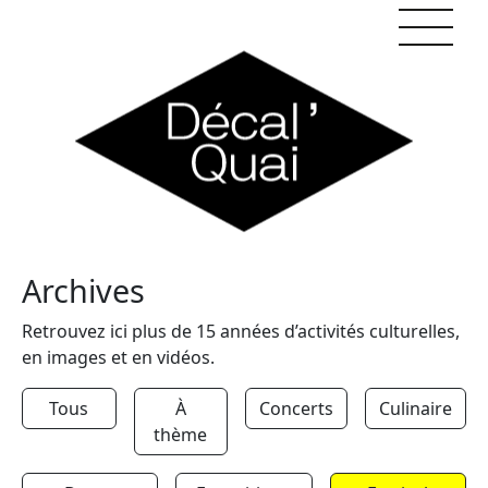
Skip to content
Archives
Retrouvez ici plus de 15 années d’activités culturelles,
en images et en vidéos.
Tous
À
Concerts
Culinaire
thème