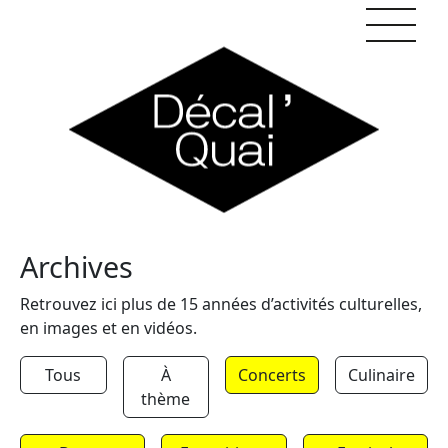
Skip to content
Archives
Retrouvez ici plus de 15 années d’activités culturelles,
en images et en vidéos.
Tous
À
Concerts
Culinaire
thème