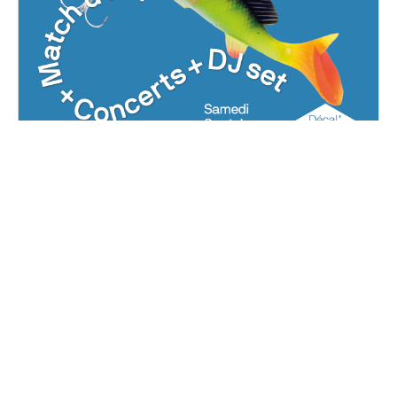
Decal'thlon - Décal'Quai
fête ses 9 ans!
Samedi, 9 octobre 2021
19H00 - 03H00