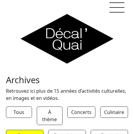
Skip to content
Archives
Retrouvez ici plus de 15 années d’activités culturelles,
en images et en vidéos.
Tous
À
Concerts
Culinaire
thème