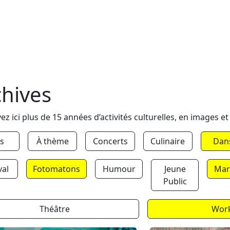
chives
ez ici plus de 15 années d’activités culturelles, en images et
s
À thème
Concerts
Culinaire
Dan
val
Fotomatons
Humour
Jeune
Mar
Public
Théâtre
Wor