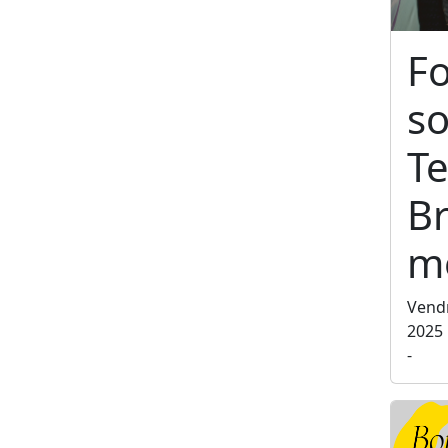
F
so
Te
Br
m
Vend
2025
-