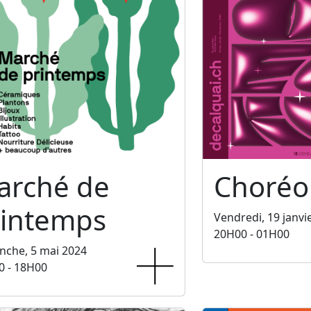
arché de
Choréo
rintemps
Vendredi, 19 janvi
20H00 - 01H00
nche, 5 mai 2024
0 - 18H00