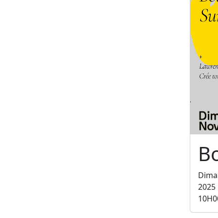
B
Dima
2025
10H0