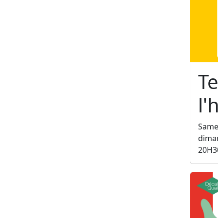
Te
l
Samed
diman
20H3