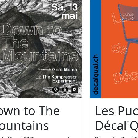
own to The
Les Pu
ountains
Décal'Q