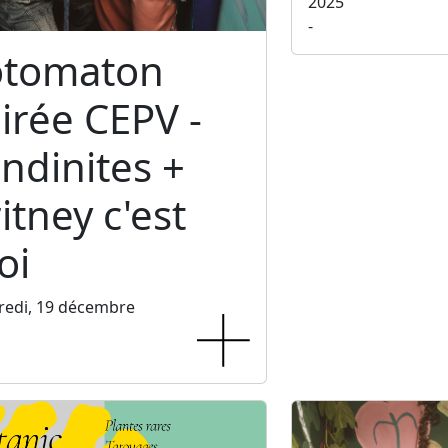
2025
-
otomaton
irée CEPV -
ndinites +
itney c'est
oi
redi, 19 décembre