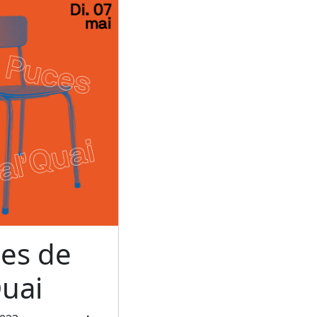
ces de
uai