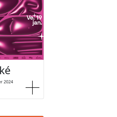
ké
er 2024