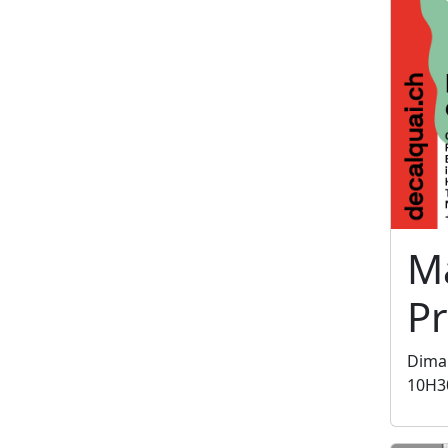
M
P
Dima
10H3