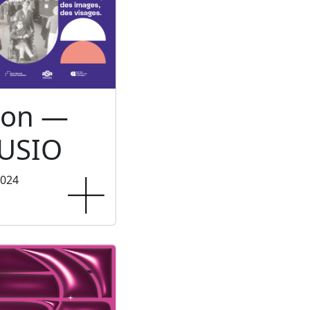
ion —
USIO
2024