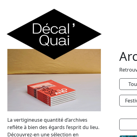
Skip to content
Ar
Retrouv
Tou
Festi
La vertigineuse quantité d’archives
reflète à bien des égards l’esprit du lieu.
Découvrez-en une sélection en