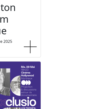
ton
um
ue
re 2025