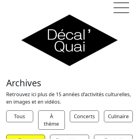
Skip to content
Archives
Retrouvez ici plus de 15 années d’activités culturelles,
en images et en vidéos.
Tous
À
Concerts
Culinaire
thème