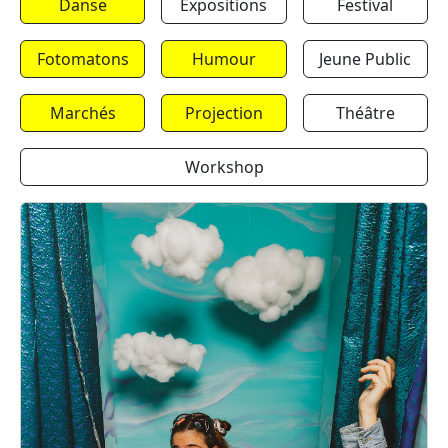
Danse
Expositions
Festival
Fotomatons
Humour
Jeune Public
Marchés
Projection
Théâtre
Workshop