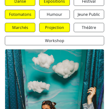
Danse
Expositions
Festival
Fotomatons
Humour
Jeune Public
Marchés
Projection
Théâtre
Workshop