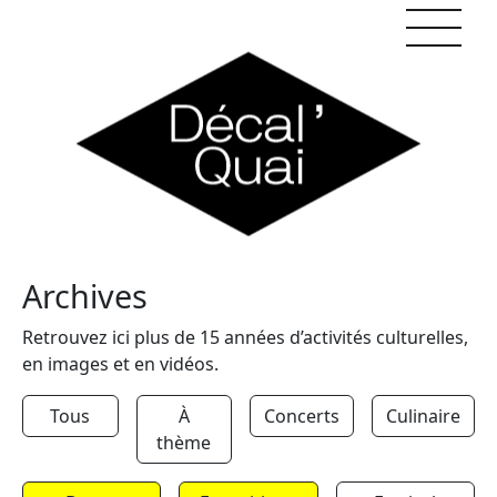
Skip to content
Archives
Retrouvez ici plus de 15 années d’activités culturelles,
en images et en vidéos.
Tous
À
Concerts
Culinaire
thème