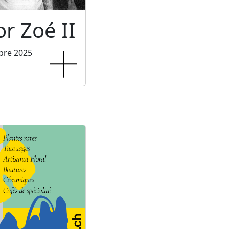
or Zoé II
bre 2025