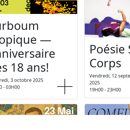
urboum
ropique —
Poésie
niversaire
Corps
s 18 ans!
Vendredi, 12 sep
edi, 3 octobre 2025
2025
0 - 03H00
19H00 - 23H00