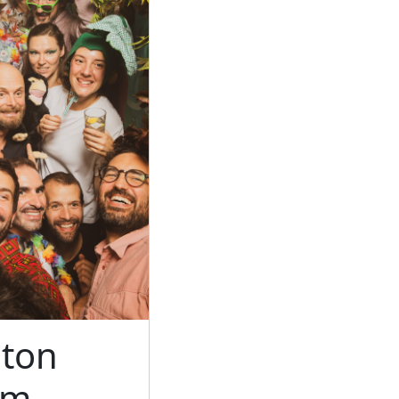
ton
um