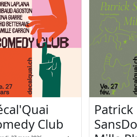
cal'Quai
Patrick
omedy Club
SansDo