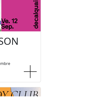
 SON
tembre