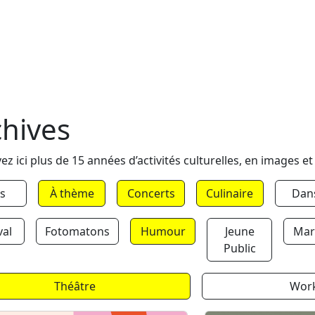
chives
ez ici plus de 15 années d’activités culturelles, en images et
s
À thème
Concerts
Culinaire
Dan
val
Fotomatons
Humour
Jeune
Mar
Public
Théâtre
Wor