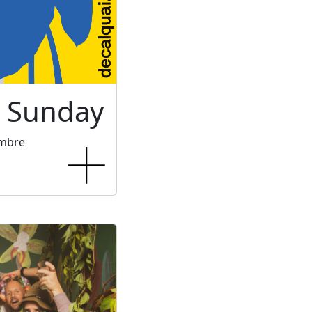
c Sunday
embre