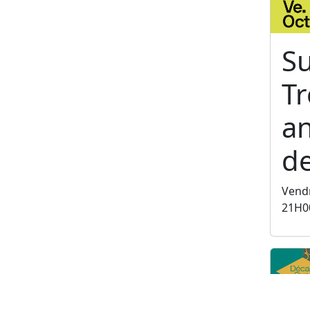
S
T
an
de
Vendr
21H0