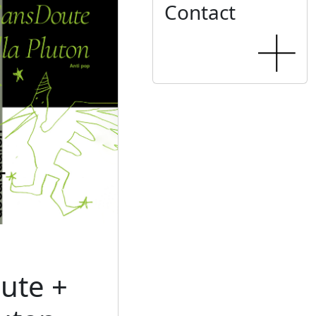
Contact
ute +