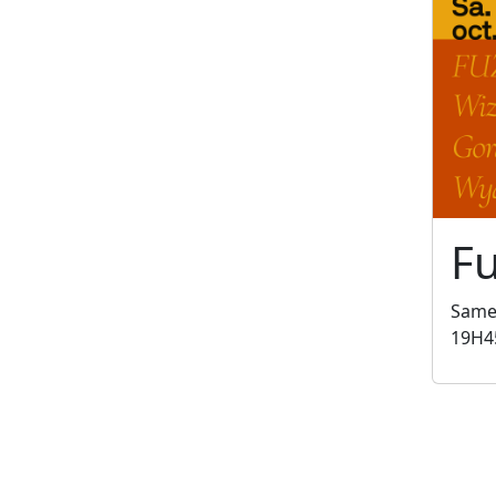
Fu
Samed
19H4