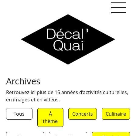
Skip to content
Archives
Retrouvez ici plus de 15 années d’activités culturelles,
en images et en vidéos.
Tous
À
Concerts
Culinaire
thème