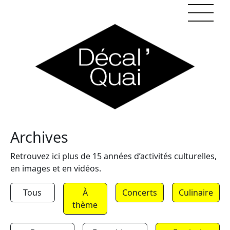
Skip to content
Archives
Retrouvez ici plus de 15 années d’activités culturelles,
en images et en vidéos.
Tous
À
Concerts
Culinaire
thème