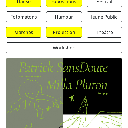
Danse
Expositions
Festival
Fotomatons
Humour
Jeune Public
Marchés
Projection
Théâtre
Workshop