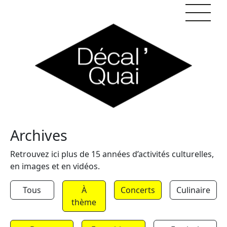
Skip to content
Archives
Retrouvez ici plus de 15 années d’activités culturelles,
en images et en vidéos.
Tous
À
Concerts
Culinaire
thème