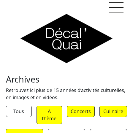
Skip to content
Archives
Retrouvez ici plus de 15 années d’activités culturelles,
en images et en vidéos.
Tous
À
Concerts
Culinaire
thème