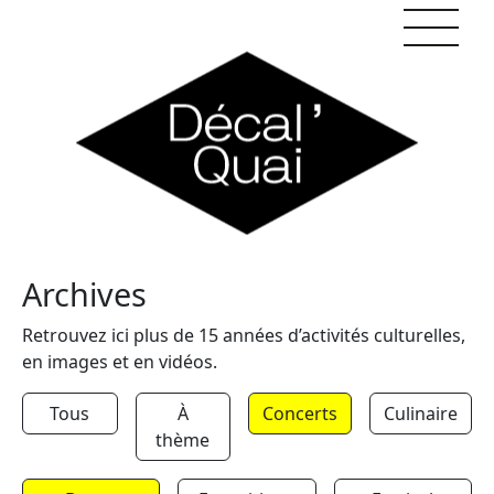
Skip to content
Archives
Retrouvez ici plus de 15 années d’activités culturelles,
en images et en vidéos.
Tous
À
Concerts
Culinaire
thème