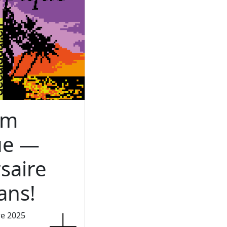
um
ue —
saire
ans!
re 2025