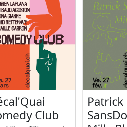
cal'Quai
Patrick
omedy Club
SansDo