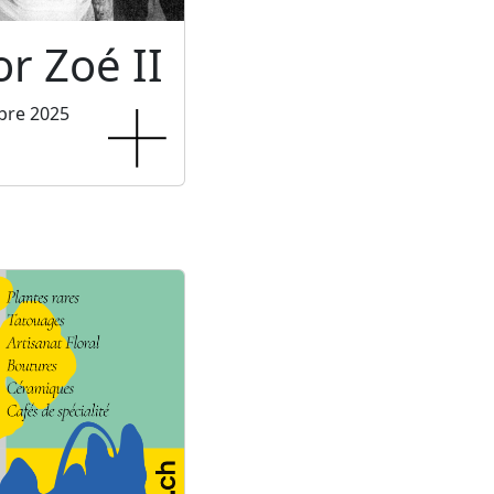
or Zoé II
bre 2025