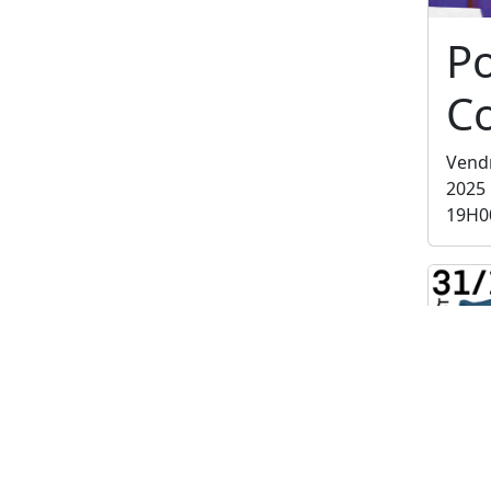
P
C
Vend
2025
19H0