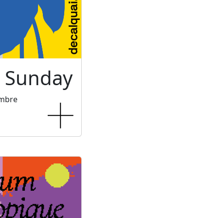
c Sunday
embre