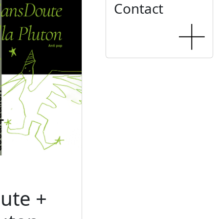
Contact
ute +