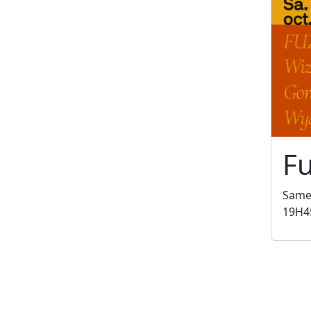
Fu
Samed
19H4