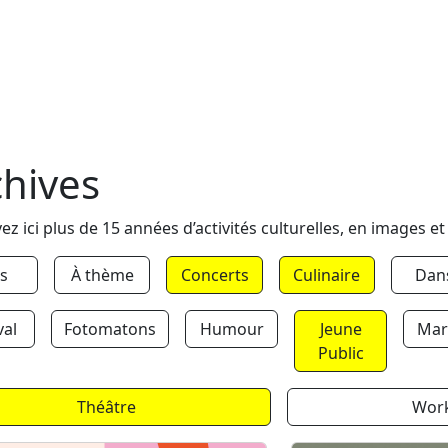
chives
ez ici plus de 15 années d’activités culturelles, en images et
s
À thème
Concerts
Culinaire
Dan
val
Fotomatons
Humour
Jeune
Mar
Public
Théâtre
Wor