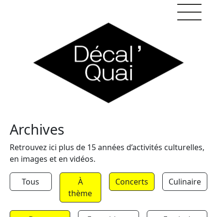
Skip to content
Archives
Retrouvez ici plus de 15 années d’activités culturelles,
en images et en vidéos.
Tous
À
Concerts
Culinaire
thème