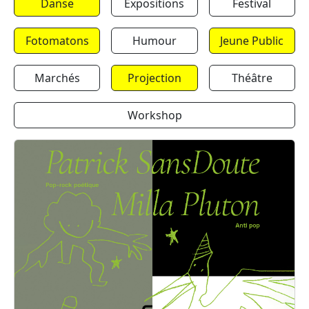
Danse
Expositions
Festival
Fotomatons
Humour
Jeune Public
Marchés
Projection
Théâtre
Workshop