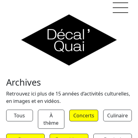
Skip to content
Archives
Retrouvez ici plus de 15 années d’activités culturelles,
en images et en vidéos.
Tous
À
Concerts
Culinaire
thème