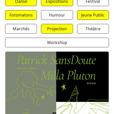
Danse
Expositions
Festival
Fotomatons
Humour
Jeune Public
Marchés
Projection
Théâtre
Workshop