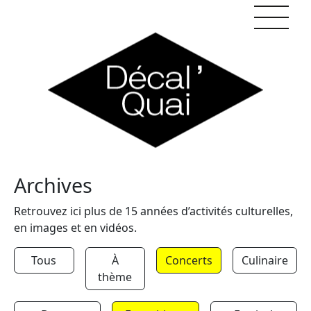
Skip to content
Archives
Retrouvez ici plus de 15 années d’activités culturelles,
en images et en vidéos.
Tous
À
Concerts
Culinaire
thème