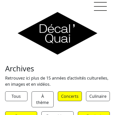
Skip to content
Archives
Retrouvez ici plus de 15 années d’activités culturelles,
en images et en vidéos.
Tous
À
Concerts
Culinaire
thème