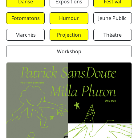
Danse
Expositions
Festival
Fotomatons
Humour
Jeune Public
Marchés
Projection
Théâtre
Workshop