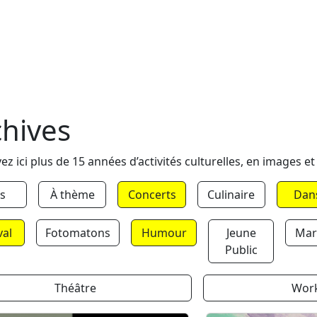
chives
ez ici plus de 15 années d’activités culturelles, en images et
s
À thème
Concerts
Culinaire
Dan
val
Fotomatons
Humour
Jeune
Mar
Public
Théâtre
Wor