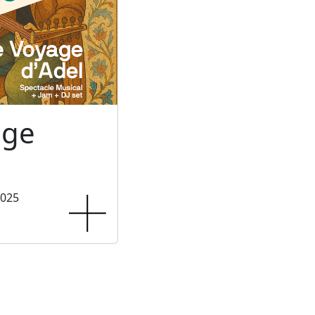
age
2025