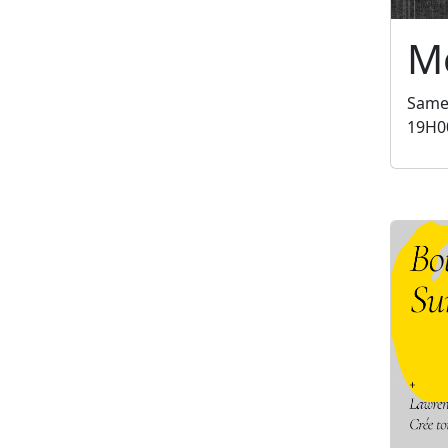
Mé
Same
19H0