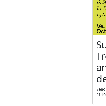
S
T
an
de
Vendr
21H0