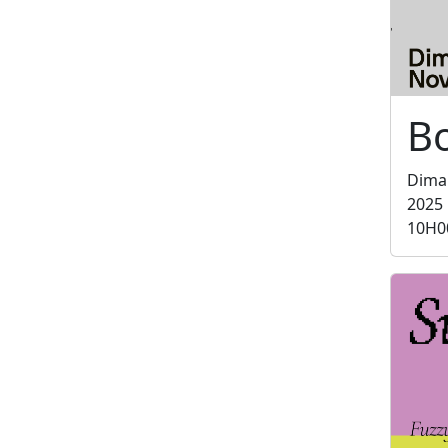
B
Dima
2025
10H0