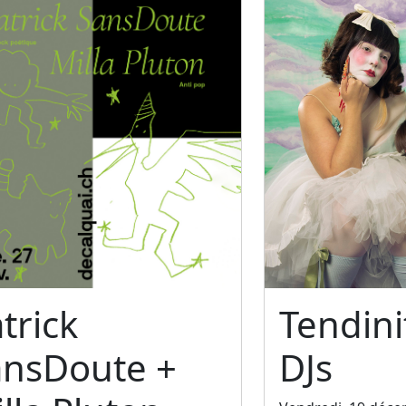
trick
Tendini
ansDoute +
DJs