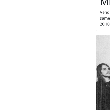
Mi
Vendr
samed
20H0