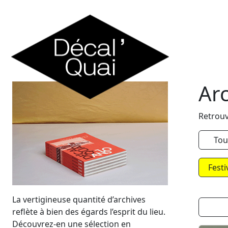
Skip to content
Ar
Retrouv
Tou
Festi
La vertigineuse quantité d’archives
reflète à bien des égards l’esprit du lieu.
Découvrez-en une sélection en