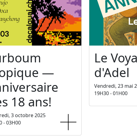
urboum
Le Voy
ropique —
d'Adel
niversaire
Vendredi, 23 mai 
19H30 - 01H00
s 18 ans!
edi, 3 octobre 2025
0 - 03H00