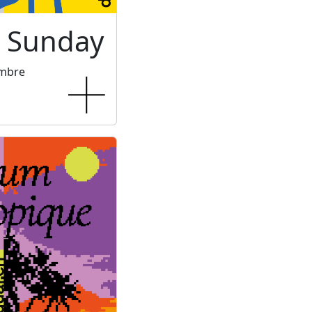
c Sunday
embre