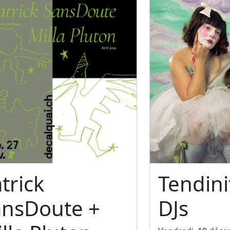
trick
Tendini
ansDoute +
DJs