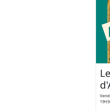
L
d'
Vendr
19H3