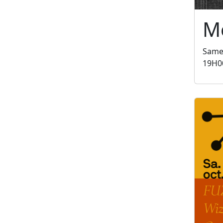
Mé
Same
19H0