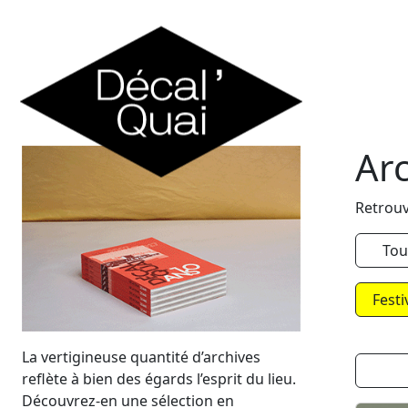
Skip to content
Ar
Retrouv
Tou
Festi
La vertigineuse quantité d’archives
reflète à bien des égards l’esprit du lieu.
Découvrez-en une sélection en