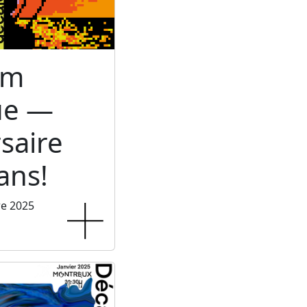
um
ue —
saire
ans!
re 2025