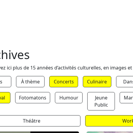
chives
ez ici plus de 15 années d’activités culturelles, en images et
s
À thème
Concerts
Culinaire
Dan
val
Fotomatons
Humour
Jeune
Mar
Public
Théâtre
Wor