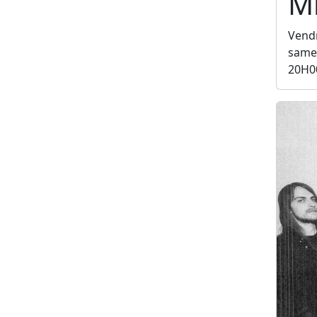
Mi
Vendr
samed
20H0