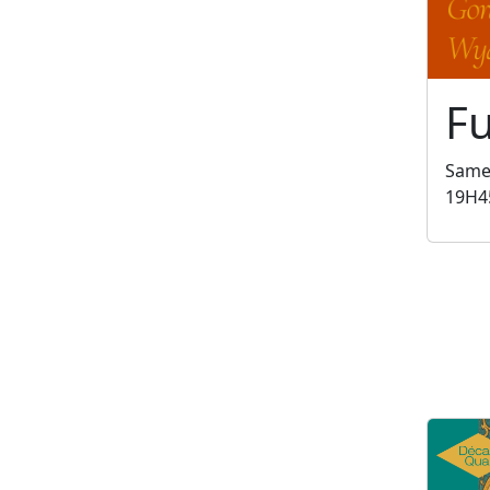
Fu
Samed
19H4