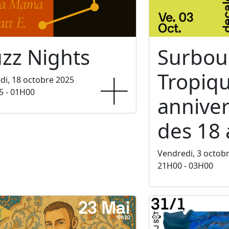
zz Nights
Surbo
Tropiq
i, 18 octobre 2025
5 - 01H00
anniver
des 18 
Vendredi, 3 octob
21H00 - 03H00