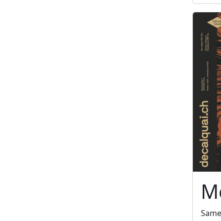
Me
Same