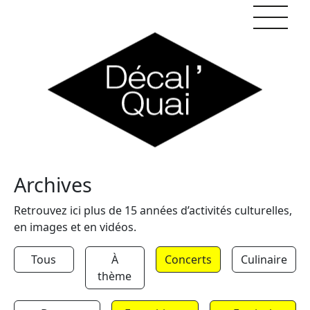
Skip to content
Archives
Retrouvez ici plus de 15 années d’activités culturelles,
en images et en vidéos.
Tous
À
Concerts
Culinaire
thème