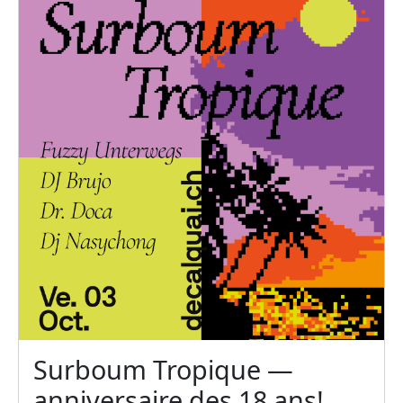
Surboum Tropique —
anniversaire des 18 ans!