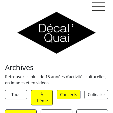
Skip to content
Archives
Retrouvez ici plus de 15 années d’activités culturelles,
en images et en vidéos.
Tous
À
Concerts
Culinaire
thème