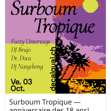
Surboum Tropique —
anniversaire des 18 ans!