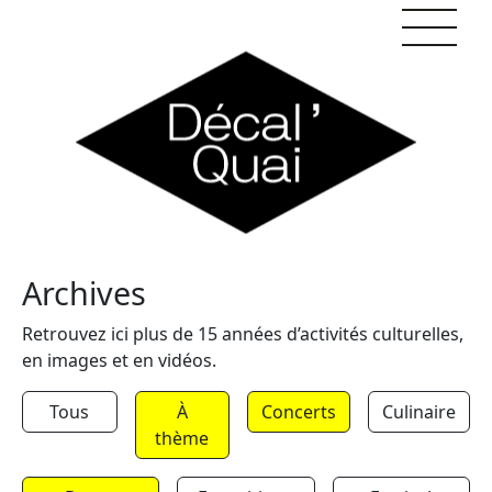
Skip to content
Archives
Retrouvez ici plus de 15 années d’activités culturelles,
en images et en vidéos.
Tous
À
Concerts
Culinaire
thème