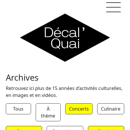
Skip to content
Archives
Retrouvez ici plus de 15 années d’activités culturelles,
en images et en vidéos.
Tous
À
Concerts
Culinaire
thème