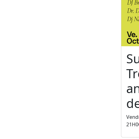
S
T
an
de
Vendr
21H0