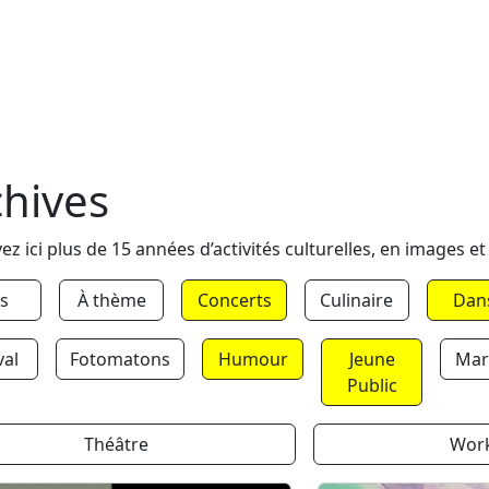
chives
ez ici plus de 15 années d’activités culturelles, en images et
s
À thème
Concerts
Culinaire
Dan
val
Fotomatons
Humour
Jeune
Mar
Public
Théâtre
Wor