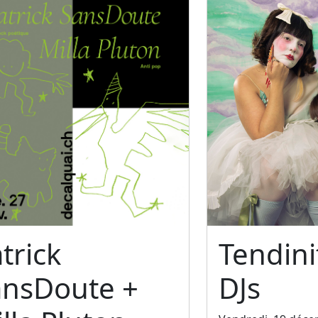
trick
Tendini
ansDoute +
DJs