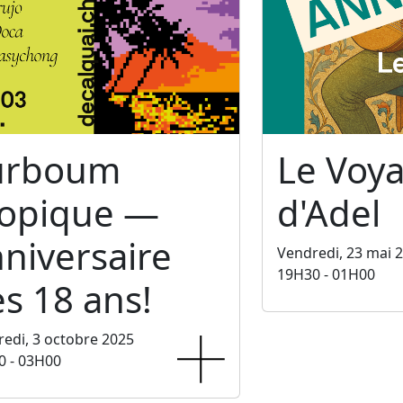
urboum
Le Voy
ropique —
d'Adel
niversaire
Vendredi, 23 mai 
19H30 - 01H00
s 18 ans!
edi, 3 octobre 2025
0 - 03H00