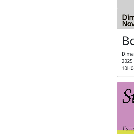
B
Dima
2025
10H0