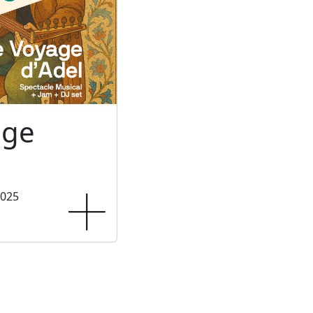
age
2025