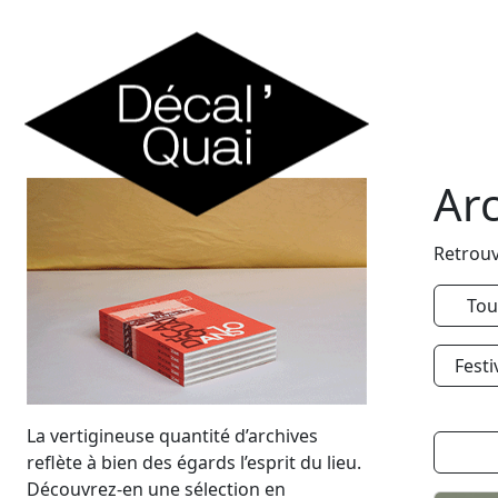
Skip to content
Ar
Retrouv
Tou
Festi
La vertigineuse quantité d’archives
reflète à bien des égards l’esprit du lieu.
Découvrez-en une sélection en