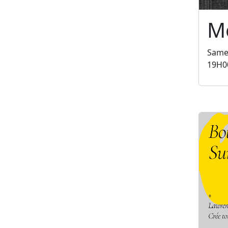
Mé
Same
19H0